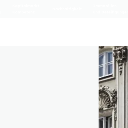
Kapitalmarkt-
Immobilien
Nachhaltigkeit
g
Kompetenz
und Beteiligunge
d